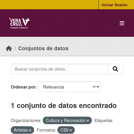
Skip to main content
Iniciar Sesión
Conjuntos de datos
Ordenar por
1 conjunto de datos encontrado
Organizaciones:
Cultura y Recreación
Etiquetas:
Artistas
Formatos:
CSV