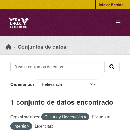
Skip to main content
Iniciar Sesión
Conjuntos de datos
Ordenar por
1 conjunto de datos encontrado
Organizaciones:
Cultura y Recreación
Etiquetas:
Interés
Licencias: