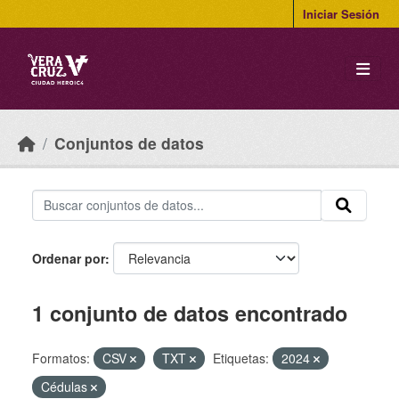
Skip to main content
Iniciar Sesión
Conjuntos de datos
Ordenar por
1 conjunto de datos encontrado
Formatos:
CSV
TXT
Etiquetas:
2024
Cédulas