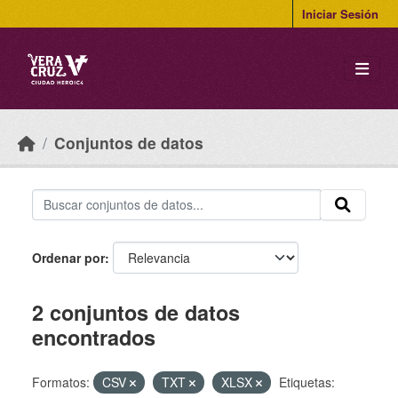
Skip to main content
Iniciar Sesión
Conjuntos de datos
Ordenar por
2 conjuntos de datos
encontrados
Formatos:
CSV
TXT
XLSX
Etiquetas: