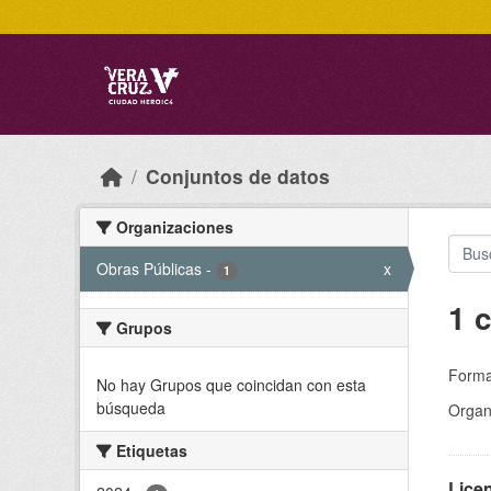
Skip to main content
Conjuntos de datos
Organizaciones
Obras Públicas
-
x
1
1 
Grupos
Forma
No hay Grupos que coincidan con esta
búsqueda
Organ
Etiquetas
Licen