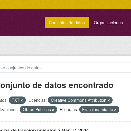
Conjuntos de datos
Organizaciones
conjunto de datos encontrado
tos:
TXT
Licencias:
Creative Commons Attribution
izaciones:
Obras Públicas
Etiquetas:
Fraccionamiento
cias de fraccionamientos a Mar. T1 2024