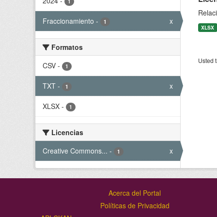
2024
-
1
Relaci
Fraccionamiento
-
x
1
XLSX
Formatos
Usted t
CSV
-
1
TXT
-
x
1
XLSX
-
1
Licencias
Creative Commons...
-
x
1
Acerca del Portal
Políticas de Privacidad