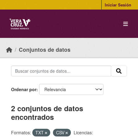
Skip to main content
Iniciar Sesión
Conjuntos de datos
Ordenar por
2 conjuntos de datos
encontrados
Formatos:
TXT
CSV
Licencias: