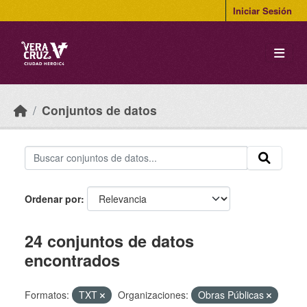
Skip to main content
Iniciar Sesión
Conjuntos de datos
Ordenar por
24 conjuntos de datos
encontrados
Formatos:
TXT
Organizaciones:
Obras Públicas