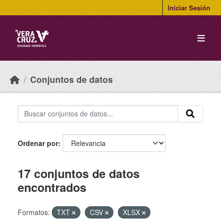
Skip to main content
Iniciar Sesión
Conjuntos de datos
Ordenar por
17 conjuntos de datos
encontrados
Formatos:
TXT
CSV
XLSX