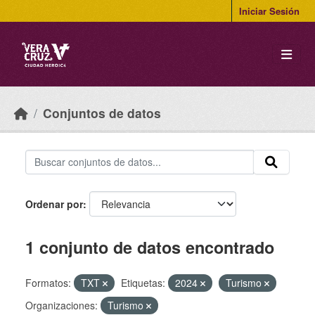
Skip to main content
Iniciar Sesión
Conjuntos de datos
Ordenar por
1 conjunto de datos encontrado
Formatos:
TXT
Etiquetas:
2024
Turismo
Organizaciones:
Turismo