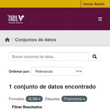
Skip to main content
Iniciar Sesión
Conjuntos de datos
Ordenar por
1 conjunto de datos encontrado
Formatos:
XLSM
Etiquetas:
Financieros
Filtrar Resultados