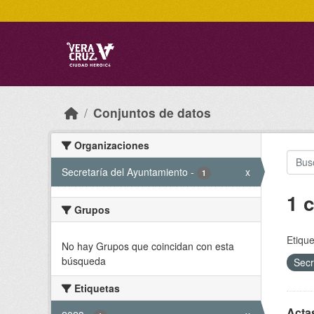
Skip to main content
Conjuntos de datos
Organizaciones
Secretaría del Ayuntamiento
-
x
1
1 
Grupos
Etique
No hay Grupos que coincidan con esta
búsqueda
Secr
Etiquetas
Acta