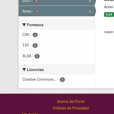
2023
-
x
1
Actas 
Actas
-
x
1
XLSX
Formatos
Usted t
CSV
-
1
TXT
-
1
XLSX
-
1
Licencias
Creative Commons...
-
1
Acerca del Portal
Políticas de Privacidad