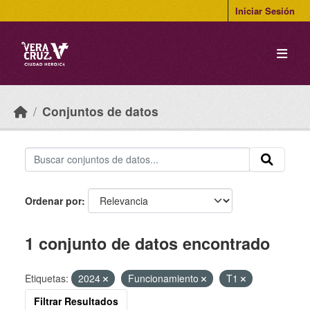
Skip to main content
Iniciar Sesión
Conjuntos de datos
Ordenar por
1 conjunto de datos encontrado
Etiquetas:
2024
Funcionamiento
T1
Filtrar Resultados