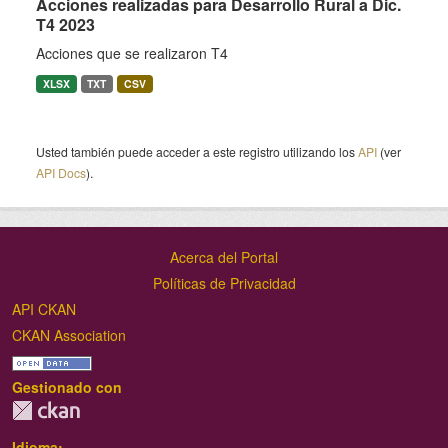
Acciones realizadas para Desarrollo Rural a Dic.
T4 2023
Acciones que se realizaron T4
XLSX
TXT
CSV
Usted también puede acceder a este registro utilizando los
API
(ver
API Docs
).
Acerca del Portal
Políticas de Privacidad
API CKAN
CKAN Association
Gestionado con
Idioma