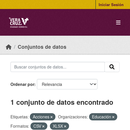
Skip to main content
Iniciar Sesión
Conjuntos de datos
Ordenar por
1 conjunto de datos encontrado
Etiquetas:
Acciones
Organizaciones:
Educación
Formatos:
CSV
XLSX