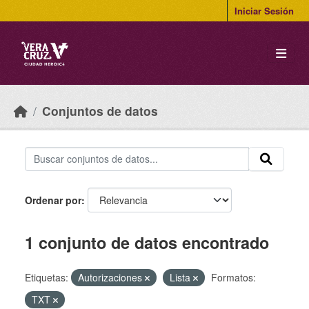
Skip to main content
Iniciar Sesión
Conjuntos de datos
Ordenar por
1 conjunto de datos encontrado
Etiquetas:
Autorizaciones
Lista
Formatos:
TXT