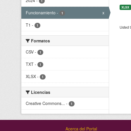
2024
-
1
XLSX
Funcionamiento
-
x
1
T1
-
1
Usted t
Formatos
CSV
-
1
TXT
-
1
XLSX
-
1
Licencias
Creative Commons...
-
1
Acerca del Portal