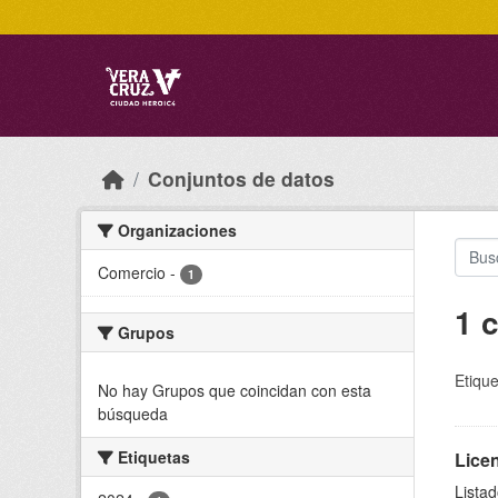
Skip to main content
Conjuntos de datos
Organizaciones
Comercio
-
1
1 
Grupos
Etique
No hay Grupos que coincidan con esta
búsqueda
Etiquetas
Licen
Lista