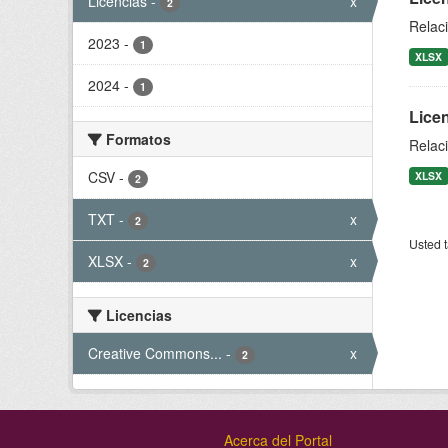
Licencias
-
x
2
Relaci
2023
-
1
XLSX
2024
-
1
Licen
Formatos
Relaci
CSV
-
XLSX
2
TXT
-
x
2
Usted t
XLSX
-
x
2
Licencias
Creative Commons...
-
x
2
Acerca del Portal