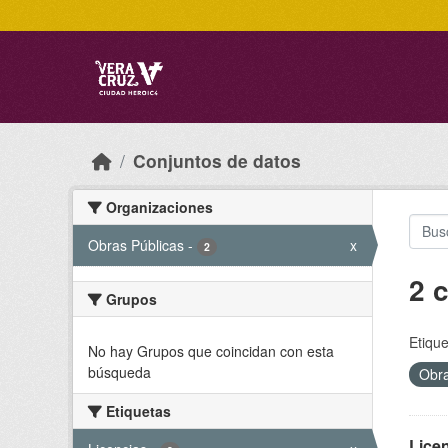
Skip to main content
Conjuntos de datos
Organizaciones
Obras Públicas
-
x
2
2 
Grupos
Etique
No hay Grupos que coincidan con esta
búsqueda
Obra
Etiquetas
Licen