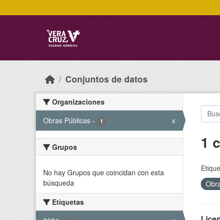
Skip to main content
Conjuntos de datos
Organizaciones
Obras Públicas
-
x
1
1 
Grupos
Etique
No hay Grupos que coincidan con esta
búsqueda
Obra
Etiquetas
Licen