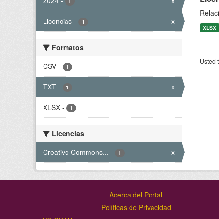
2024
-
x
1
Relaci
Licencias
-
x
1
XLSX
Formatos
Usted t
CSV
-
1
TXT
-
x
1
XLSX
-
1
Licencias
Creative Commons...
-
x
1
Acerca del Portal
Políticas de Privacidad