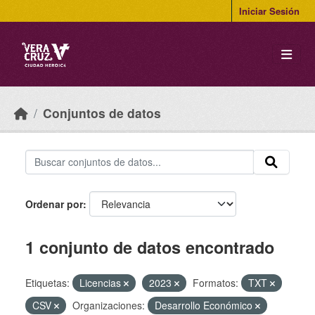
Skip to main content
Iniciar Sesión
Conjuntos de datos
Ordenar por
1 conjunto de datos encontrado
Etiquetas:
Licencias
2023
Formatos:
TXT
CSV
Organizaciones:
Desarrollo Económico