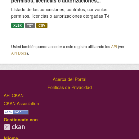
permisos, licencias o autorizaciones...
Listado de las concesiones, contratos, convenios,
permisos, licencias o autorizaciones otorgadas T4
XLSX
TXT
CSV
Usted también puede acceder a este registro utilizando los
API
(ver
API Docs
).
Acerca del Portal
Políticas de Privacidad
API CKAN
CKAN Association
Gestionado con
Idioma