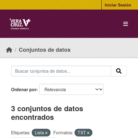
Skip to main content
Iniciar Sesión
Conjuntos de datos
Ordenar por
3 conjuntos de datos
encontrados
Etiquetas:
Lista
Formatos:
TXT