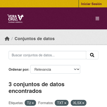
Skip to main content
Iniciar Sesión
Conjuntos de datos
Ordenar por
3 conjuntos de datos
encontrados
Etiquetas:
T2
Formatos:
TXT
XLSX