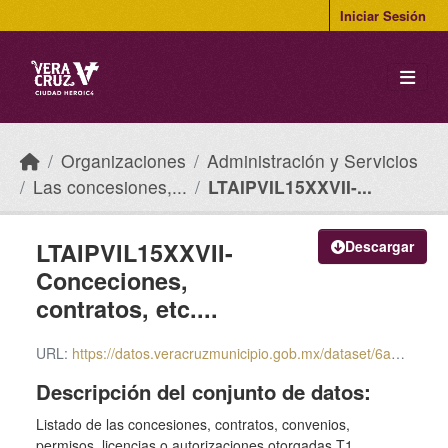
Skip to main content
Iniciar Sesión
Organizaciones
Administración y Servicios
Las concesiones,...
LTAIPVIL15XXVII-...
LTAIPVIL15XXVII-
Descargar
Conceciones,
contratos, etc....
URL:
https://datos.veracruzmunicipio.gob.mx/dataset/6a874df1-df60-4415-96ee-3d24bb38de34/resource/a6a264e2-2d58-42c7-882b-028eae39374c/download/ltaipvil15xxvii-conceciones-contratos-etc.-t1-2025.txt
Descripción del conjunto de datos:
Listado de las concesiones, contratos, convenios,
permisos, licencias o autorizaciones otorgadas T1