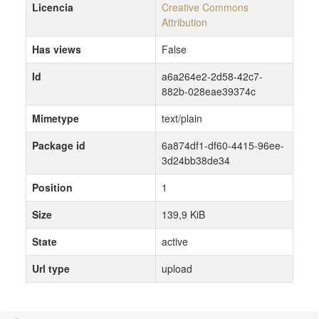
Licencia
Creative Commons
Attribution
Has views
False
Id
a6a264e2-2d58-42c7-
882b-028eae39374c
Mimetype
text/plain
Package id
6a874df1-df60-4415-96ee-
3d24bb38de34
Position
1
Size
139,9 KiB
State
active
Url type
upload