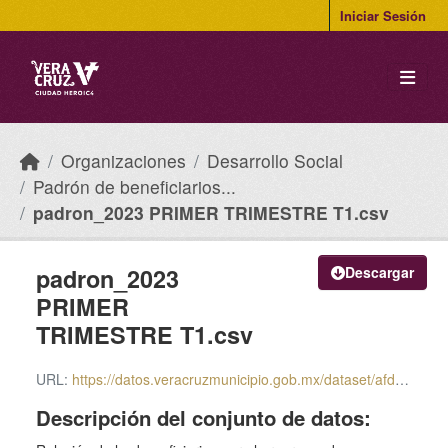
Skip to main content
Iniciar Sesión
Organizaciones
Desarrollo Social
Padrón de beneficiarios...
padron_2023 PRIMER TRIMESTRE T1.csv
padron_2023
Descargar
PRIMER
TRIMESTRE T1.csv
URL:
https://datos.veracruzmunicipio.gob.mx/dataset/afdb264d-e2c2-4b0a-97a4-b2af91dd6677/resource/ca722783-7642-4376-9d9a-4156fdc32ef3/download/padron_2023-primer-trimestre-t1.csv
Descripción del conjunto de datos: