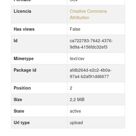
Licencia
Creative Commons
Attribution
Has views
False
Id
ca722783-7642-4376-
9d9a-4156fdc32ef3
Mimetype
text/csv
Package id
afdb264d-e2c2-4b0a-
97a4-b2af91dd6677
Position
2
Size
2,2 MiB
State
active
Url type
upload