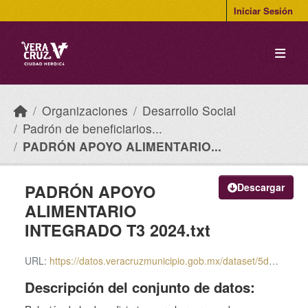
Skip to main content
Iniciar Sesión
Organizaciones
Desarrollo Social
Padrón de beneficiarios...
PADRÓN APOYO ALIMENTARIO...
PADRÓN APOYO
Descargar
ALIMENTARIO
INTEGRADO T3 2024.txt
URL:
https://datos.veracruzmunicipio.gob.mx/dataset/5de2cef8-22f7-4e41-a0e7-c05221200fe7/resource/417fdbaa-c9e1-42b9-a3ec-8fee63e1f7ea/download/padron-apoyo-alimentario-integrado-t3-2024.txt
Descripción del conjunto de datos: