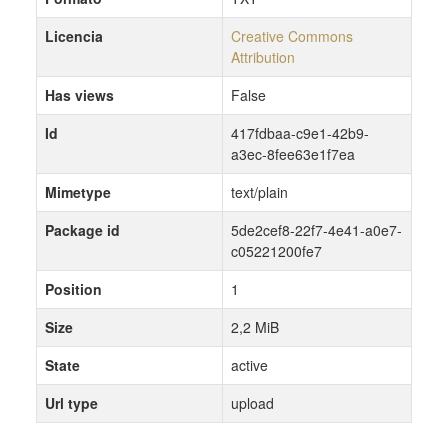
Licencia
Creative Commons
Attribution
Has views
False
Id
417fdbaa-c9e1-42b9-
a3ec-8fee63e1f7ea
Mimetype
text/plain
Package id
5de2cef8-22f7-4e41-a0e7-
c05221200fe7
Position
1
Size
2,2 MiB
State
active
Url type
upload