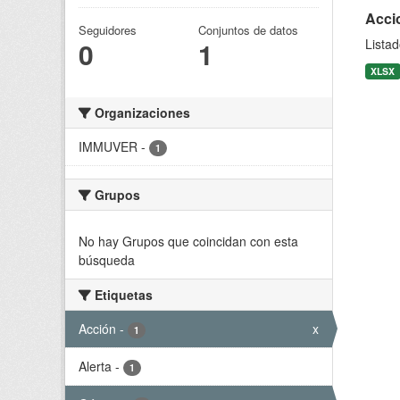
Accio
Seguidores
Conjuntos de datos
0
1
Listad
XLSX
Organizaciones
IMMUVER
-
1
Grupos
No hay Grupos que coincidan con esta
búsqueda
Etiquetas
Acción
-
x
1
Alerta
-
1