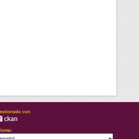
estionado con
dioma