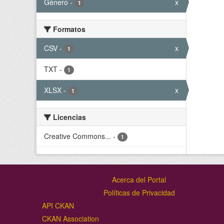
Género
-
x
1
Formatos
CSV
-
x
1
TXT
-
1
XLSX
-
x
1
Licencias
Creative Commons...
-
1
Acerca del Portal
Políticas de Privacidad
API CKAN
CKAN Association