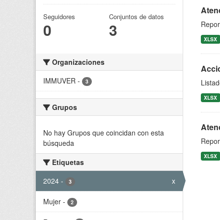
Atenc
Seguidores
Conjuntos de datos
0
3
Report
XLSX
Organizaciones
Accio
IMMUVER
-
3
Listad
XLSX
Grupos
Atenc
No hay Grupos que coincidan con esta
Report
búsqueda
XLSX
Etiquetas
2024
-
x
3
Mujer
-
2