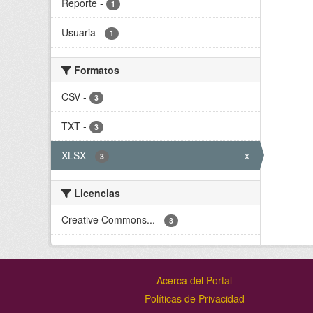
Reporte
-
1
Usuaria
-
1
Formatos
CSV
-
3
TXT
-
3
XLSX
-
x
3
Licencias
Creative Commons...
-
3
Acerca del Portal
Políticas de Privacidad