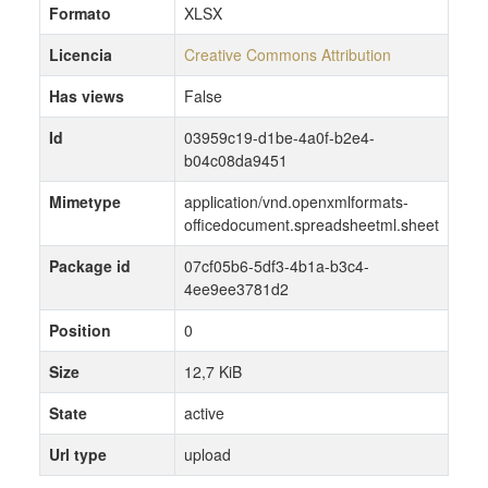
Formato
XLSX
Licencia
Creative Commons Attribution
Has views
False
Id
03959c19-d1be-4a0f-b2e4-
b04c08da9451
Mimetype
application/vnd.openxmlformats-
officedocument.spreadsheetml.sheet
Package id
07cf05b6-5df3-4b1a-b3c4-
4ee9ee3781d2
Position
0
Size
12,7 KiB
State
active
Url type
upload