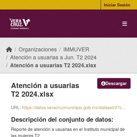
Skip to main content
Iniciar Sesión
Organizaciones
IMMUVER
Atención a usuarias a Jun. T2 2024
Atención a usuarias T2 2024.xlsx
Atención a usuarias
Descargar
T2 2024.xlsx
URL:
https://datos.veracruzmunicipio.gob.mx/dataset/07cf05b6-5df3-4b1a-b3c4-4ee9ee3781d2/resource/03959c19-d1be-4a0f-b2e4-b04c08da9451/download/atencion-a-usuarias-t2-2024.xlsx
Descripción del conjunto de datos:
Reporte de atención a usuarias en el Instituto municipal de
las mujeres T2