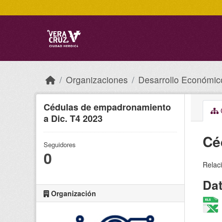
Skip to main content
Organizaciones
Desarrollo Económic
Cédulas de empadronamiento
C
a Dic. T4 2023
Cé
Seguidores
0
Relaci
Da
Organización