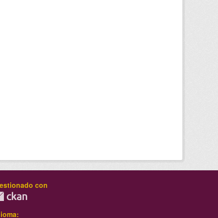
estionado con
dioma