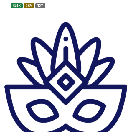
XLSX
CSV
TXT