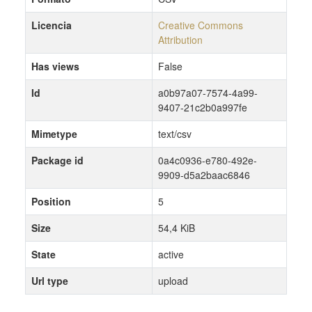
Licencia
Creative Commons
Attribution
Has views
False
Id
a0b97a07-7574-4a99-
9407-21c2b0a997fe
Mimetype
text/csv
Package id
0a4c0936-e780-492e-
9909-d5a2baac6846
Position
5
Size
54,4 KiB
State
active
Url type
upload