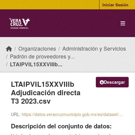
Skip to main content
Iniciar Sesión
Organizaciones
Administración y Servicios
Padrón de proveedores y...
LTAIPVIL15XXVIIIb...
LTAIPVIL15XXVIIIb
Descargar
Adjudicación directa
T3 2023.csv
URL:
https://datos.veracruzmunicipio.gob.mx/es/dataset/0a4c0936-e780-492e-9909-d5a2baac6846/resource/a0b97a07-7574-4a99-9407-21c2b0a997fe/download/ltaipvil15xxviiib-adjudicacion-directa-t3-2023.csv
Descripción del conjunto de datos: