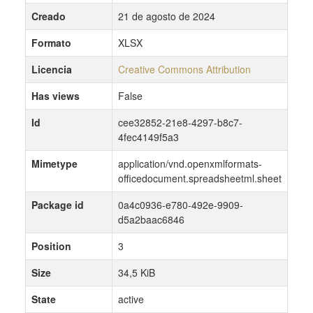
Creado
21 de agosto de 2024
Formato
XLSX
Licencia
Creative Commons Attribution
Has views
False
Id
cee32852-21e8-4297-b8c7-
4fec4149f5a3
Mimetype
application/vnd.openxmlformats-
officedocument.spreadsheetml.sheet
Package id
0a4c0936-e780-492e-9909-
d5a2baac6846
Position
3
Size
34,5 KiB
State
active