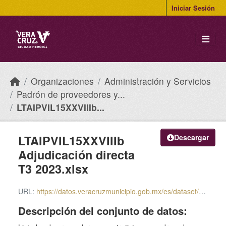
Skip to main content
Iniciar Sesión
Organizaciones
Administración y Servicios
Padrón de proveedores y...
LTAIPVIL15XXVIIIb...
LTAIPVIL15XXVIIIb
Descargar
Adjudicación directa
T3 2023.xlsx
URL:
https://datos.veracruzmunicipio.gob.mx/es/dataset/0a4c0936-e780-492e-9909-d5a2baac6846/resource/cee32852-21e8-4297-b8c7-4fec4149f5a3/download/ltaipvil15xxviiib-adjudicacion-directa-t3-2023.xlsx
Descripción del conjunto de datos: