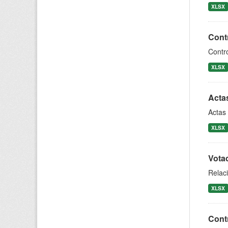
XLSX
Contr
Contro
XLSX
Acta
Actas 
XLSX
Votac
Relaci
XLSX
Contr