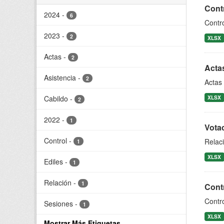
Contr
2024
-
6
Contro
2023
-
2
XLSX
Actas
-
2
Acta
Asistencia
-
2
Actas 
Cabildo
-
XLSX
2
2022
-
1
Votac
Control
-
Relaci
1
XLSX
Ediles
-
1
Relación
-
1
Contr
Contro
Sesiones
-
1
XLSX
Mostrar Más Etiquetas