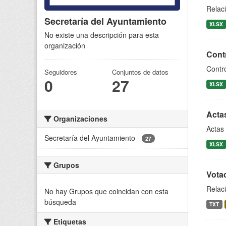
Relaci
Secretaría del Ayuntamiento
XLSX
No existe una descripción para esta
organización
Contr
Contro
Seguidores
Conjuntos de datos
0
27
XLSX
Acta
Organizaciones
Actas 
Secretaría del Ayuntamiento
-
27
XLSX
Grupos
Votac
Relaci
No hay Grupos que coincidan con esta
búsqueda
TXT
Etiquetas