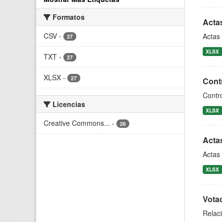
Formatos
Acta
CSV
-
Actas 
27
XLSX
TXT
-
27
XLSX
-
27
Contr
Contro
Licencias
XLSX
Creative Commons...
-
26
Acta
Actas 
XLSX
Votac
Relaci