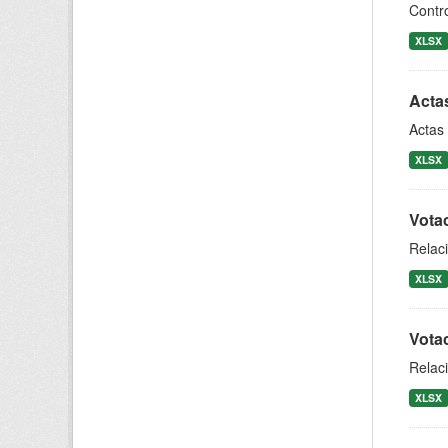
Contro
XLSX
Acta
Actas 
XLSX
Votac
Relaci
XLSX
Votac
Relaci
XLSX